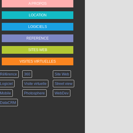
A PROPOS
LOCATION
LOGICIELS
REFERENCE
SITES WEB
VISITES VIRTUELLES
Référence
360
Site Web
Logiciel
Visite virtuelle
Street view
Mobile
Photosphere
WebDev
DataCRM