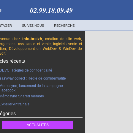
02.99.18.09.49
e
RTAGER
SUIVEZ NOUS
RECHERCHE
info-breizh
nvenue chez
, création de site web,
rgements assistance et vente, logiciels vente et
ation, Développement en WebDev & WinDev de
oft.
icles récents
UEVC : Règles de confidentialité
easyway collect : Règle de confidentialité
Memosyne, lancement de la campagne
Facebook
Mémosyne Shared memory
L'Atelier Antrainais
égories
ACTUALITES