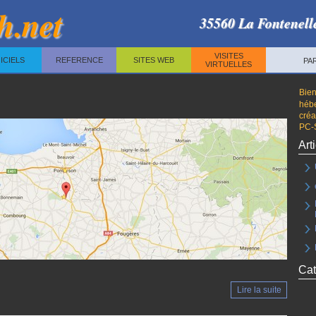
h.net
35560 La Fontenell
VISITES
ICIELS
REFERENCE
SITES WEB
PA
VIRTUELLES
Bie
hébe
cré
PC-S
Art
Cat
Lire la suite